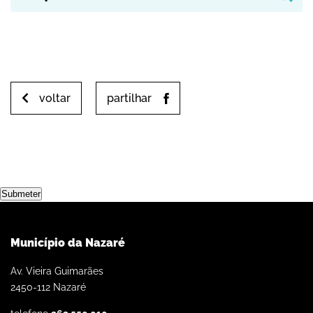
voltar
partilhar
Submeter
Município da Nazaré
Av. Vieira Guimarães
2450-112 Nazaré