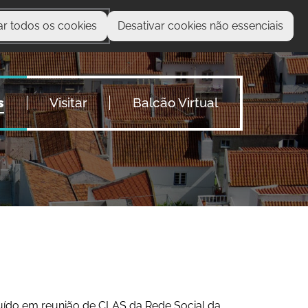
ar todos os cookies
Desativar cookies não essenciais
O que procura?
s
Visitar
Balcão Virtual
ituído em reunião de CLAS da Rede Social da