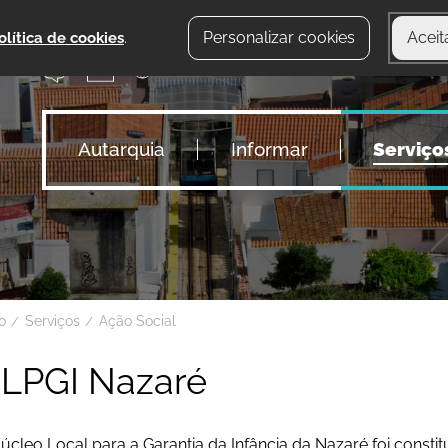
Personalizar cookies
Aceit
olítica de cookies
.
Autarquia
Informar
Serviço
io
Serviços
Ação Social
LPGI Nazaré
úcleo Local para a Garantia da Infância da Nazaré foi const