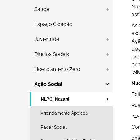
Naz
Saúde
ass
Espaço Cidadão
As 
exc
Juventude
Açã
dia
Direitos Sociais
pro
pri
Licenciamento Zero
let
Núc
Ação Social
Edi
NLPGI Nazaré
Rua
Arrendamento Apoiado
245
Con
Radar Social
ema