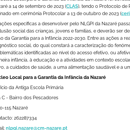
aré a 14 de setembro de 2023 (
CLAS
), tendo o Protocolo de
inado em cerimónia Protocolar a 13 de outubro de 2023 (
cer
ações específicas a desenvolver pelo NLGPI da Nazaré pas
lusão social das crianças, jovens e famílias, e deverão ser
o da Garantia para a Infância 2022-2030. Entre as ações a re
gnóstico social, do qual constará a caracterização do fenóm
blemáticas identificadas ao nível do acesso efetivo, ou afeti
meira infância, à educação e a atividades em contexto escola
ivo, a cuidados de saúde, a uma alimentação saudável e a 
leo Local para a Garantia da Infância da Nazaré
fício da Antiga Escola Primária
 C - Bairro dos Pescadores
0-115 Nazaré
tacto: 262287334
il:
nlpgi.nazare@cm-nazare.pt