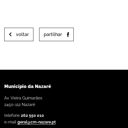
voltar
partilhar
Município da Nazaré
Av. Vieira Guimarães
2450-112 Nazaré
telefone
262 550 010
e-mail
geral@cm-nazare.pt