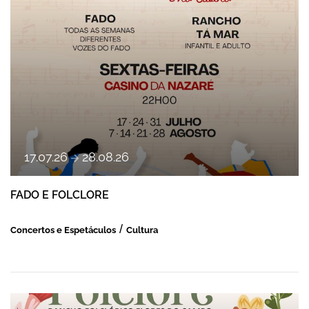
a
17
.
07
.
26
28
.
08
.
26
FADO E FOLCLORE
Concertos e Espetáculos
Cultura
FESTIVAL DE FOLCLORE