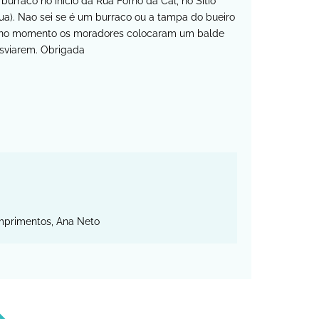
urraco no inicio da Rua Forno da Cal, no Sitio
ua). Nao sei se é um burraco ou a tampa do bueiro
 no momento os moradores colocaram um balde
esviarem. Obrigada
umprimentos, Ana Neto