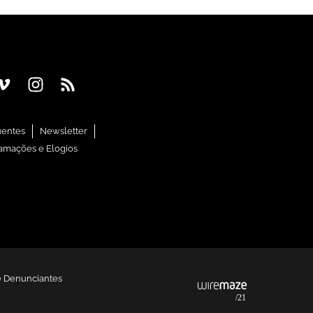
uentes
Newsletter
amações e Elogios
e Denunciantes