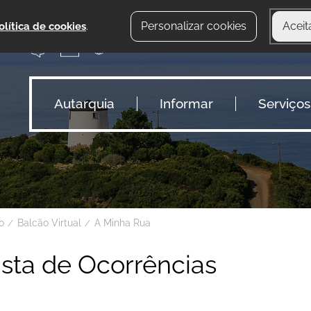
Personalizar cookies
Aceit
olítica de cookies
.
Autarquia
Informar
Serviços
io
Balcão Virtual
A Minha Rua
ista de Ocorrências