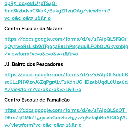
opR5_oc408lU3xTS4Q-
fmdWzbds0CWoK7BukgZRvuOAg/viewform?
vc=0&c=0&w=1&flr=0
Centro Escolar da Nazaré
https://docs.google.com/forms/d/e/1FAIpQLSfQQr
qOy9w0R1LisbWiTg052E8LhP85edujLFObQUGkysnbjg
/viewform?vc=0&c=0&w=1&flr=0
J.I. Bairro dos Pescadores
https://docs.google.com/forms/d/e/1FAIpQLSdohB
sc6L4PHW29J6ZqPgrALvTzKdnUG_iD25bUqdL8U256d
A/viewform?vc=0&c=0&w=1&flr=0
Centro Escolar de Famalicão
https://docs.google.com/forms/d/e/1FAIpQLScOT_
DKmZ4GMkZL5gvjvbGm2favf577ZgS2fajbBoAtQCqVU
w/viewform?vc=0&c=0&w=1&flr=0