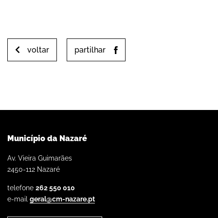
voltar
partilhar
Município da Nazaré
Av. Vieira Guimarães
2450-112 Nazaré
telefone
262 550 010
e-mail
geral@cm-nazare.pt