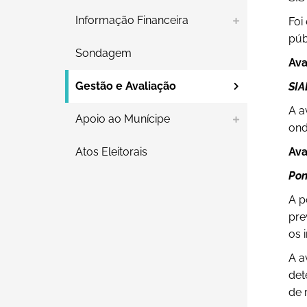
Informação Financeira
Foi
púb
Sondagem
Ava
Gestão e Avaliação
SIA
A a
Apoio ao Munícipe
ond
Atos Eleitorais
Ava
Pon
A p
pre
os 
A a
det
de 