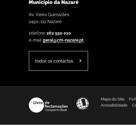
Município da Nazaré
Av. Vieira Guimarães
2450-112 Nazaré
telefone
262 550 010
e-mail
geral@cm-nazare.pt
todos os contactos
Mapa do Site
Fic
Acessibilidade
C