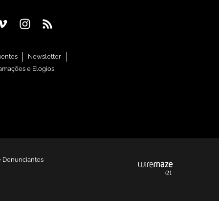
uentes
Newsletter
amações e Elogios
e Denunciantes