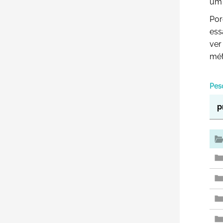
um 
Por
ess
ver
mét
Pes