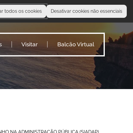
ar todos os cookies
Desativar cookies não essenciais
O que procura?
s
Visitar
Balcão Virtual
HO NA ADMINISTRAÇÃO PÚBLICA (SIADAP)