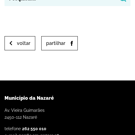
voltar
partilhar
Município da Nazaré
Av. Vieira Guimarães
2450-112 Nazaré
telefone
262 550 010