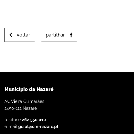
voltar
partilhar
Município da Nazaré
Av. Vieira Guimarães
2450-112 Nazaré
telefone
262 550 010
e-mail
geral@cm-nazare.pt