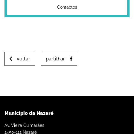
Contactos
voltar
partilhar
Município da Nazaré
Av. Vieira Guimarães
2450-112 Nazaré