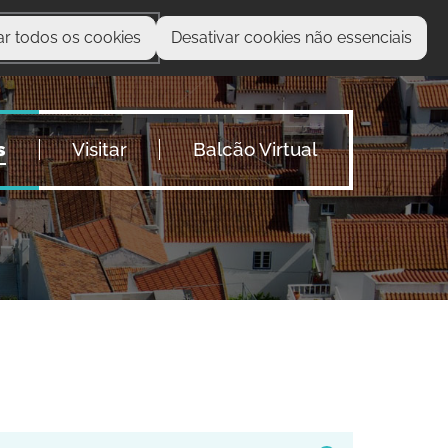
ar todos os cookies
Desativar cookies não essenciais
O que procura?
s
Visitar
Balcão Virtual