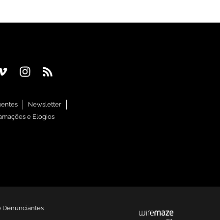
uentes
Newsletter
amações e Elogios
e Denunciantes