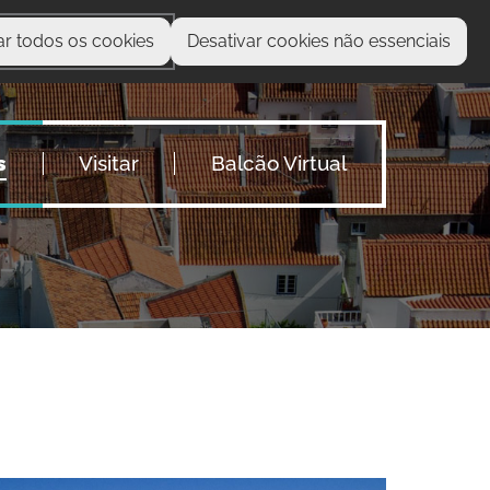
ar todos os cookies
Desativar cookies não essenciais
O que procura?
s
Visitar
Balcão Virtual