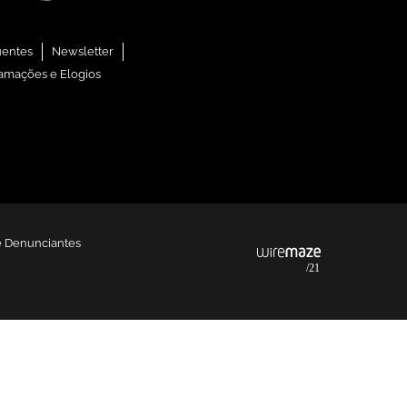
uentes
Newsletter
amações e Elogios
e Denunciantes