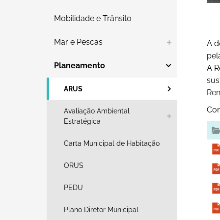
Mobilidade e Trânsito
Mar e Pescas
A d
pel
Planeamento
A R
sus
ARUS
Ren
Con
Avaliação Ambiental
Estratégica
Carta Municipal de Habitação
ORUS
PEDU
Plano Diretor Municipal