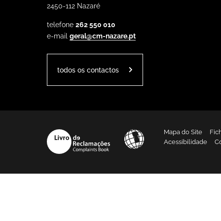
2450-112 Nazaré
telefone
262 550 010
e-mail
geral@cm-nazare.pt
todos os contactos
Mapa do Site
Fic
Acessibilidade
C