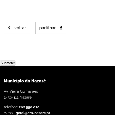
voltar
partilhar
Submeter
Município da Nazaré
Av. Vieira Guimarães
2450-112 Nazaré
telefone
262 550 010
e-mail
geral@cm-nazare.pt